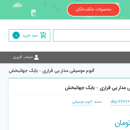
محصولات شگفت‌انگیز
سبد خرید
0
حساب کاربری
آلبوم موسیقی مدار بی قراری – بابک جهانبخش
ی مدار بی قراری – بابک جهانبخش
dkp-44326
دسته:
آلبوم موسیقی
ومان
افزودن به سبد