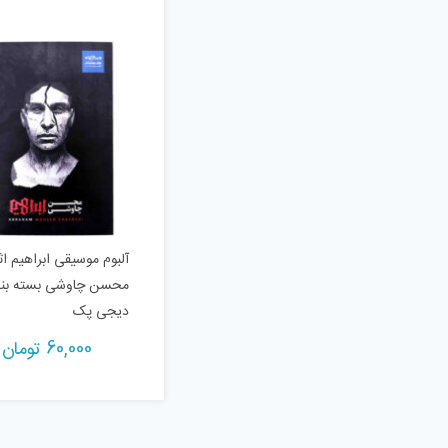
آلبوم موسیقی ابراهیم اث
محسن چاوشی بسته بن
دیجی پک
60,000
تومان