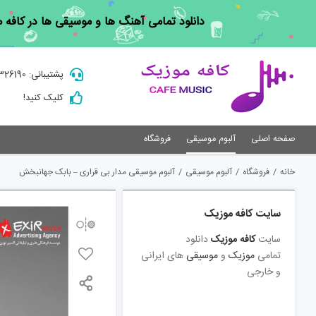
Ski
دانلود تمامی آهنگ ها و موسیقی ها در کافه 
t
conten
پشتیبانی: 09195326190
کلیک کنید!
صفحه اصلی
آلبوم موسیقی
فروشگاه
خانه
/
فروشگاه
/
آلبوم موسیقی
/
آلبوم موسیقی مدار بی قراری – بابک جهانبخش
سایت کافه موزیک
سایت
کافه موزیک
دانلود
تمامی
موزیک
و
موسیقی
های ایرانی
و خارجی