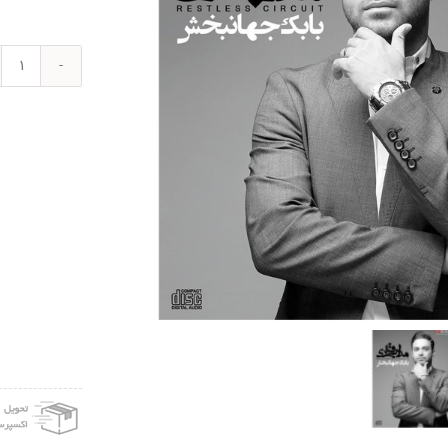
آلبوم
موسی
مدار
بی
قرار
-
بابک
جها
عدد