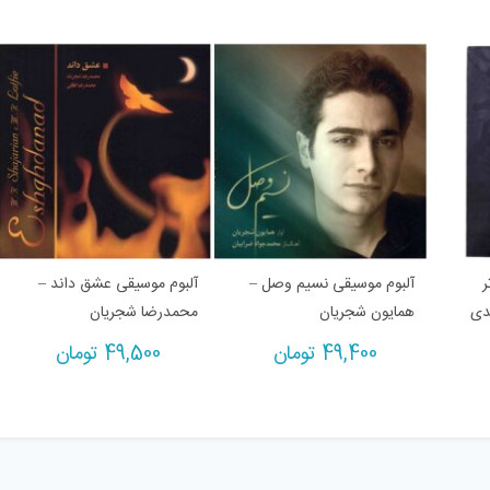
ر
آلبوم موسیقی نسیم وصل –
آلبوم موسیقی عشق داند –
دی
همایون شجریان
محمدرضا شجریان
49,400
تومان
49,500
تومان