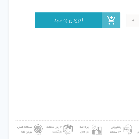
قی
ی
نبخش