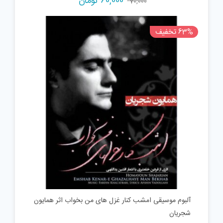
60,000
تومان
70,000
63% تخفیف
آلبوم موسیقی امشب کنار غزل‌ های من بخواب اثر همایون
شجریان