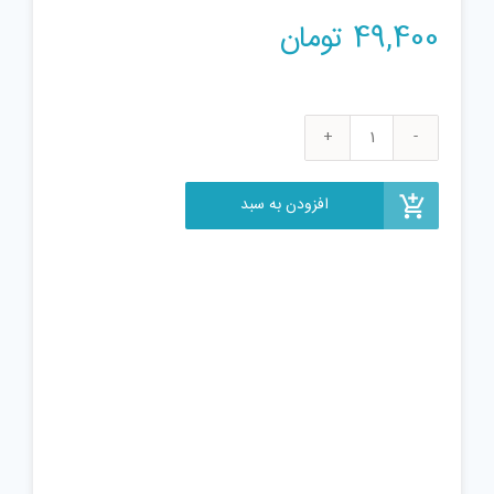
49,400
تومان
آلبوم
موسیقی
نسیم
افزودن به سبد
وصل
-
همایون
شجریان
عدد