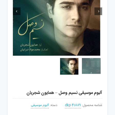


آلبوم موسیقی نسیم وصل – همایون شجریان
شناسه محصول:
dkp-41889
دسته:
آلبوم موسیقی