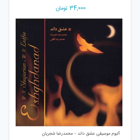
34,000
تومان
آلبوم موسیقی عشق داند – محمدرضا شجریان